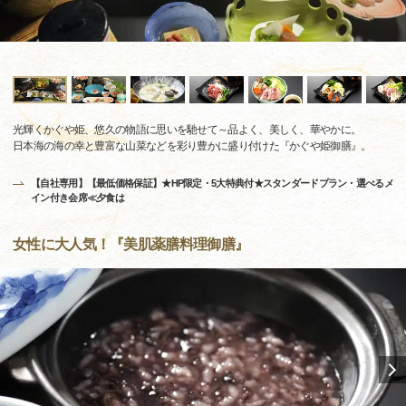
光輝くかぐや姫、悠久の物語に思いを馳せて～品よく、美しく、華やかに。
日本海の海の幸と豊富な山菜などを彩り豊かに盛り付けた『かぐや姫御膳』。
【自社専用】【最低価格保証】★HP限定・5大特典付★スタンダードプラン・選べるメ
イン付き会席≪夕食は
女性に大人気！『美肌薬膳料理御膳』