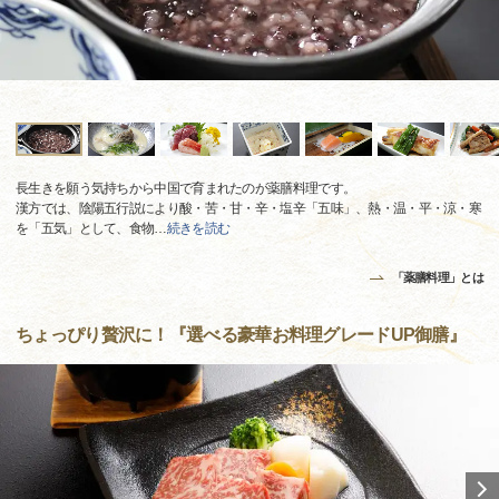
長生きを願う気持ちから中国で育まれたのが薬膳料理です。
漢方では、陰陽五行説により酸・苦・甘・辛・塩辛「五味」、熱・温・平・涼・寒
を「五気」として、食物
…
続きを読む
「薬膳料理」とは
ちょっぴり贅沢に！『選べる豪華お料理グレードUP御膳』