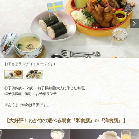
お子さまランチ（イメージです）
◎子供(6歳～12歳) ：お子様御膳(大人に準じた料理)
◎子供(3歳～5歳) ：お子様ランチ
※あくまで年齢は目安です。
【大好評！わか竹の選べる朝食『和食膳』or『洋食膳』】