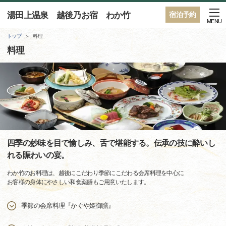
湯田上温泉 越後乃お宿 わか竹
宿泊予約
MENU
トップ
料理
料理
四季の妙味を目で愉しみ、舌で堪能する。伝承の技に酔いし
れる賑わいの宴。
わか竹のお料理は、越後にこだわり季節にこだわる会席料理を中心に
お客様の身体にやさしい和食薬膳もご用意いたします。
季節の会席料理『かぐや姫御膳』