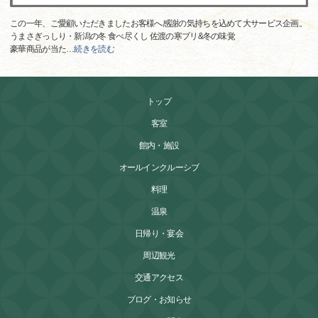
この一年、ご愛顧いただきましたお客様へ感謝の気持ちを込めて大サービス企画。
うまさぎっしり・新潟の冬 食べ尽くし 佐渡の寒ブリ&冬の味覚
豪華商品が当た
…
続きを読む
トップ
客室
館内・施設
オールインクルーシブ
料理
温泉
日帰り・宴会
周辺観光
交通アクセス
ブログ・お知らせ