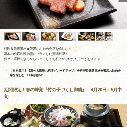
料理長厳選素材★贅沢なお勧め会席を愉しむ！
基本の会席料理御膳にプラスした贅沢料理！
個々に選択できるからシェアしてお召上がりいただくのがおススメ。
【自社専用】【選べる豪華お料理グレードアップ】★料理長厳選素材★贅沢お勧め会
席を愉しむ！HP特典付≪
期間限定！春の味覚『竹の子づくし御膳』 4月20日～5月中
旬