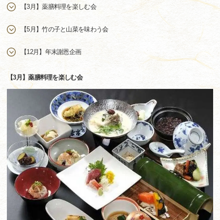
【3月】薬膳料理を楽しむ会
【5月】竹の子と山菜を味わう会
【12月】年末謝恩企画
【3月】薬膳料理を楽しむ会