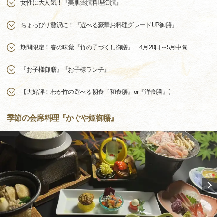
女性に大人気！『美肌薬膳料理御膳』
ちょっぴり贅沢に！『選べる豪華お料理グレードUP御膳』
期間限定！春の味覚『竹の子づくし御膳』 4月20日～5月中旬
『お子様御膳』『お子様ランチ』
【大好評！わか竹の選べる朝食『和食膳』or『洋食膳』】
季節の会席料理『かぐや姫御膳』