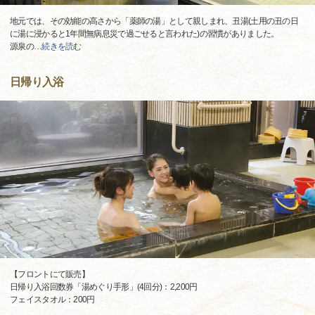
地元では、その効能の高さから「薬師の湯」として親しまれ、丑湯(土用の丑の日
に湯に浸かると1年間無病息災で過ごせると言われた)の習慣がありました。
源泉の
…
続きを読む
日帰り入浴
【フロントにて販売】
日帰り入浴回数券「湯めぐり手形」(4回分)：2,200円
フェイスタオル：200円