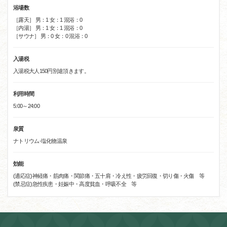
浴場数
［露天］ 男：1 女：1 混浴：0
［内湯］ 男：1 女：1 混浴：0
［サウナ］ 男：0 女：0 混浴：0
入湯税
入湯税大人150円別途頂きます。
利用時間
5:00～24:00
泉質
ナトリウム-塩化物温泉
効能
(適応症)神経痛・筋肉痛・関節痛・五十肩・冷え性・疲労回復・切り傷・火傷 等
(禁忌症)急性疾患・妊娠中・高度貧血・呼吸不全 等