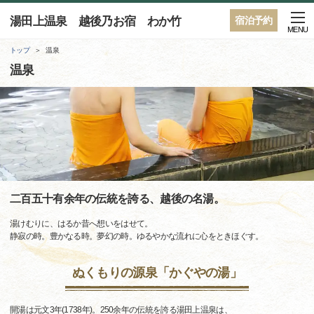
湯田上温泉 越後乃お宿 わか竹
宿泊予約
MENU
トップ
温泉
温泉
二百五十有余年の伝統を誇る、越後の名湯。
湯けむりに、はるか昔へ想いをはせて。
静寂の時。豊かなる時。夢幻の時。ゆるやかな流れに心をときほぐす。
ぬくもりの源泉「かぐやの湯」
開湯は元文3年(1738年)。250余年の伝統を誇る湯田上温泉は、