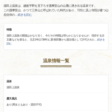
湯田上温泉は、越後平野を見下ろす護摩堂山の山麓に湧き出る温泉です。
この護摩堂山、かつて三井山と呼ばれていた時代があり、72坊に及ぶ寺院が建つ山
岳信仰の
…
続きを読む
特徴
湯田上温泉の開湯はかなり古く、今だその時期は明らかになりませんが、現存する古
文書などを探ると、元文3年(1738年)に新発田藩から湯治場として許可された
…
続きを
読む
温泉情報一覧
温泉
湯田上温泉
露天風呂
あり(男女ともあり・貸切不可)