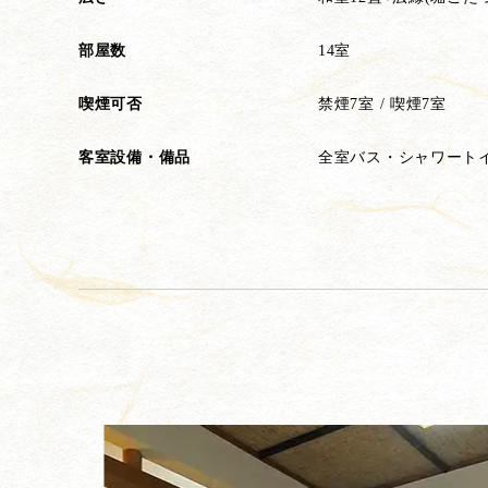
部屋数
14室
喫煙可否
禁煙7室 / 喫煙7室
客室設備・備品
全室バス・シャワート