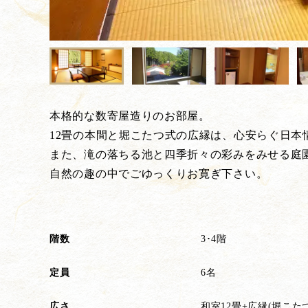
本格的な数寄屋造りのお部屋。
12畳の本間と堀こたつ式の広縁は、心安らぐ日本
また、滝の落ちる池と四季折々の彩みをみせる庭
自然の趣の中でごゆっくりお寛ぎ下さい。
階数
3･4階
定員
6名
広さ
和室12畳+広縁(堀こ