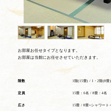
お部屋お任せタイプとなります。
お部屋は当館にお任せさせていただきます。
階数
1階(15畳) / 1・2階(8畳
定員
15畳：6名 / 8畳：4名
広さ
15畳 / 8畳+シャワー