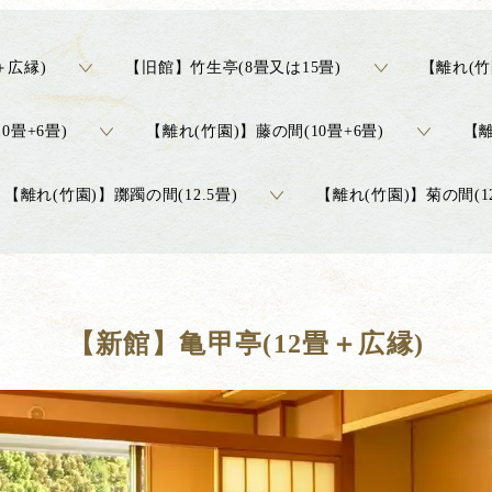
＋広縁)
【旧館】竹生亭(8畳又は15畳)
【離れ(竹
0畳+6畳)
【離れ(竹園)】藤の間(10畳+6畳)
【離
【離れ(竹園)】躑躅の間(12.5畳)
【離れ(竹園)】菊の間(12
【新館】亀甲亭(12畳＋広縁)