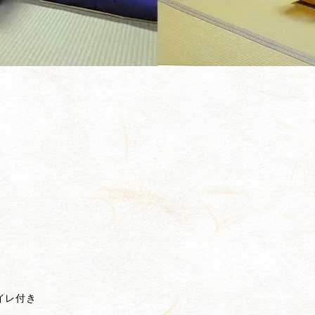
)
トイレ付き