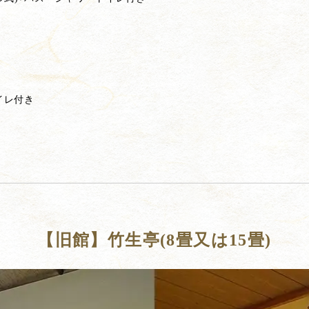
イレ付き
【旧館】竹生亭(8畳又は15畳)