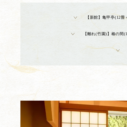
【新館】亀甲亭(12畳
【離れ(竹園)】椿の間(1