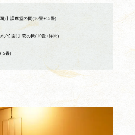
園)】護摩堂の間(10畳+15畳)
れ(竹園)】萩の間(10畳+洋間)
.5畳)