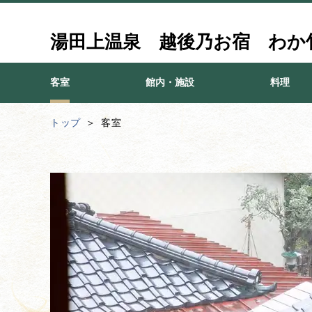
湯田上温泉 越後乃お宿 わか
客室
館内・施設
料理
トップ
客室