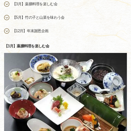
【3月】薬膳料理を楽しむ会
【5月】竹の子と山菜を味わう会
【12月】年末謝恩企画
【3月】薬膳料理を楽しむ会