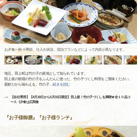
お夕食一例 ※季節、仕入れ状況、宿泊プランなどによって内容が異なります。
地元、田上町は竹の子の産地として知られています。
田上産の朝堀の竹の子をふんだんに使った、竹の子づくし料理をご賞味ください。
新鮮だから味わえる、竹の子
…
続きを読む
【自社専用】【4月20日から5月15日限定】田上産！竹の子づくしを満喫★全１０品コ
ース《夕食は広間食
『お子様御膳』『お子様ランチ』