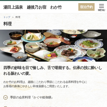
湯田上温泉 越後乃お宿 わか竹
宿泊予約
MENU
トップ
料理
料理
四季の妙味を目で愉しみ、舌で堪能する。伝承の技に酔いし
れる賑わいの宴。
わか竹のお料理は、越後にこだわり季節にこだわる会席料理を中心に
お客様の身体にやさしい和食薬膳もご用意いたします。
季節の会席料理『かぐや姫御膳』