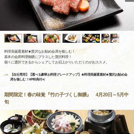
料理長厳選素材★贅沢なお勧め会席を愉しむ！
基本の会席料理御膳にプラスした贅沢料理！
個々に選択できるからシェアしてお召上がりいただくのがおススメ。
【自社専用】【選べる豪華お料理グレードアップ】★料理長厳選素材★贅沢お勧め会
席を愉しむ！HP特典付≪
期間限定！春の味覚『竹の子づくし御膳』 4月20日～5月中
旬