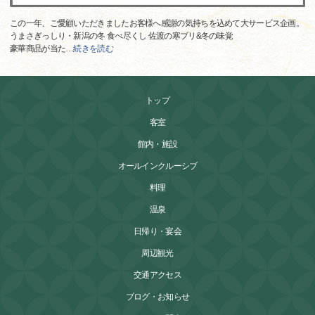
この一年、ご愛顧いただきましたお客様へ感謝の気持ちを込めて大サービス企画。
うまさぎっしり・新潟の冬 食べ尽くし 佐渡の寒ブリ&冬の味覚
豪華商品が当た
…
続きを読む
トップ
客室
館内・施設
オールインクルーシブ
料理
温泉
日帰り・宴会
周辺観光
交通アクセス
ブログ・お知らせ