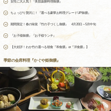
女性に大人気！『美肌薬膳料理御膳』
ちょっぴり贅沢に！『選べる豪華お料理グレードUP御膳』
期間限定！春の味覚『竹の子づくし御膳』 4月20日～5月中旬
『お子様御膳』『お子様ランチ』
【大好評！わか竹の選べる朝食『和食膳』or『洋食膳』】
季節の会席料理『かぐや姫御膳』