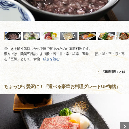
長生きを願う気持ちから中国で育まれたのが薬膳料理です。
漢方では、陰陽五行説により酸・苦・甘・辛・塩辛「五味」、熱・温・平・涼・寒
を「五気」として、食物
…
続きを読む
「薬膳料理」とは
ちょっぴり贅沢に！『選べる豪華お料理グレードUP御膳』