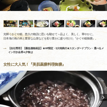
光輝くかぐや姫、悠久の物語に思いを馳せて～品よく、美しく、華やかに。
日本海の海の幸と豊富な山菜などを彩り豊かに盛り付けた『かぐや姫御膳』。
【自社専用】【最低価格保証】★HP限定・5大特典付★スタンダードプラン・選べるメ
イン付き会席≪夕食は
女性に大人気！『美肌薬膳料理御膳』