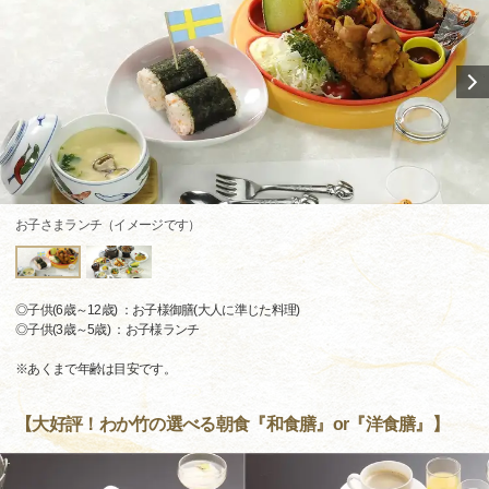
お子さまランチ（イメージです）
◎子供(6歳～12歳) ：お子様御膳(大人に準じた料理)
◎子供(3歳～5歳) ：お子様ランチ
※あくまで年齢は目安です。
【大好評！わか竹の選べる朝食『和食膳』or『洋食膳』】