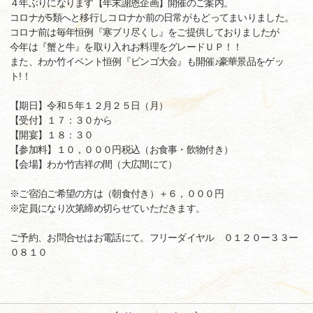
４年ぶりになります【年末謝恩企画】開催のご案内。
コロナが5類へと移行しコロナか前の日常がもどってまいりました。
コロナ前は毎年恒例『寒ブリ尽くし』をご提供しておりましたが
今年は『蟹と牛』を取り入れお料理をグレードＵＰ！！
また、わか竹イベント恒例『ビンゴ大会』も開催♪豪華景品をゲッ
ト!！
【期日】令和５年１２月２５日（月）
【受付】１７：３０から
【開宴】１８：３０
【参加料】１０，０００円税込（お食事・飲物付き）
【会場】わか竹吉祥の間（大広間にて）
※ご宿泊ご希望の方は（朝食付き）＋６，０００円
※定員になり次第締め切らせていただきます。
ご予約、お問合せはお電話にて。フリーダイヤル ０１２０ー３３ー
０８１０