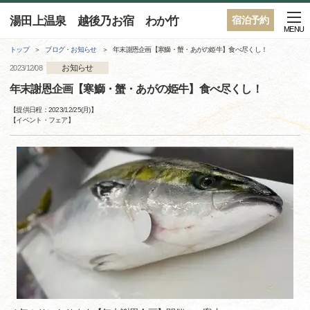
湯田上温泉 越後乃お宿 わか竹
宿泊予約
MENU
トップ
ブログ・お知らせ
年末謝恩企画【寒鰤・蟹・あがの姫牛】食べ尽くし！
お知らせ
2023/12/08
年末謝恩企画【寒鰤・蟹・あがの姫牛】食べ尽くし！
【提供日程：
2023/12/25(月)
】
【
イベント・フェア
】