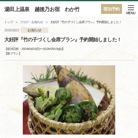
湯田上温泉 越後乃お宿 わか竹
宿泊予約
MENU
トップ
ブログ・お知らせ
大好評『竹の子づくし会席プラン』予約開始しました！
お知らせ
2026/02/23
大好評『竹の子づくし会席プラン』予約開始しました！
【提供日程：
2026/04/20(月)
〜
2026/05/15(金)
】
【
新プラン
】