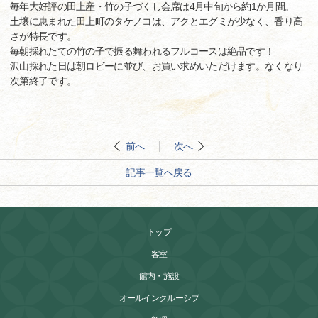
毎年大好評の田上産・竹の子づくし会席は4月中旬から約1か月間。
土壌に恵まれた田上町のタケノコは、アクとエグミが少なく、香り高
さが特長です。
毎朝採れたての竹の子で振る舞われるフルコースは絶品です！
沢山採れた日は朝ロビーに並び、お買い求めいただけます。なくなり
次第終了です。
前へ
次へ
記事一覧へ戻る
トップ
客室
館内・施設
オールインクルーシブ