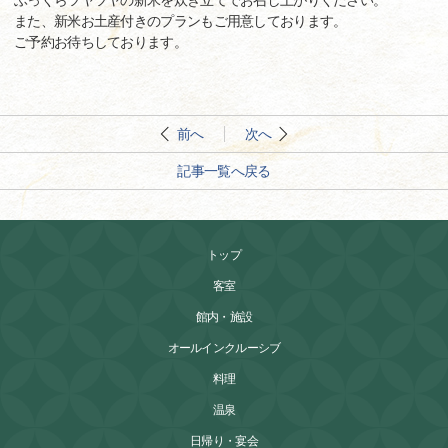
ふっくらツヤツヤの新米を炊き立てでお召し上がりください。
また、新米お土産付きのプランもご用意しております。
ご予約お待ちしております。
前へ
次へ
記事一覧へ戻る
トップ
客室
館内・施設
オールインクルーシブ
料理
温泉
日帰り・宴会