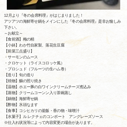
12月より『冬の会席料理』がはじまりました！
アツアツの海鮮寄せ鍋をメインにした『冬の会席料理』是非お愉しみ
下さい。
～お献立～
【食前酒】梅の精
【小鉢】わか竹自家製、落花生豆腐
【前菜三点盛り】
・サーモンのムース
・クロケット（ライスコロッケ風）
・プロシュド（フルーツの生ハム巻）
【造り】旬の造り
【焼物】鰤の照り焼き
【温物】ホエー豚の白ワインクリームチーズ煮込み
【蒸物】クリームコーンン入り茶碗蒸し
【鍋物】海鮮寄せ鍋
【酢物】氷頭なます
【食事】コシヒカリの釜飯・香の物・味噌汁
【水菓子】ル.レクチェのコンポート アングレーズソース
※仕入れ状況等によって内容変更の場合があります。