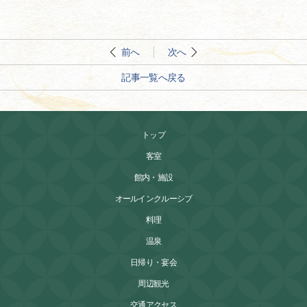
前へ
次へ
記事一覧へ戻る
トップ
客室
館内・施設
オールインクルーシブ
料理
温泉
日帰り・宴会
周辺観光
交通アクセス