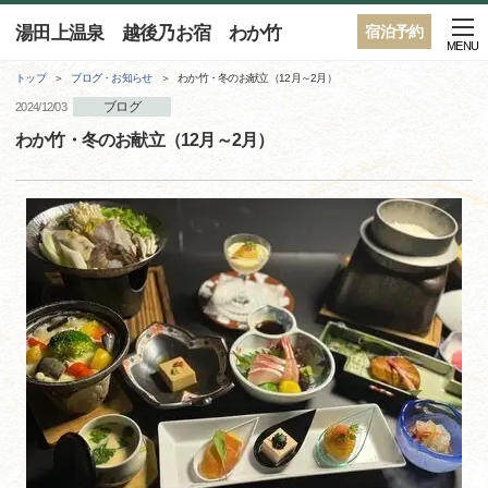
湯田上温泉 越後乃お宿 わか竹
宿泊予約
MENU
トップ
ブログ・お知らせ
わか竹・冬のお献立（12月～2月）
ブログ
2024/12/03
わか竹・冬のお献立（12月～2月）