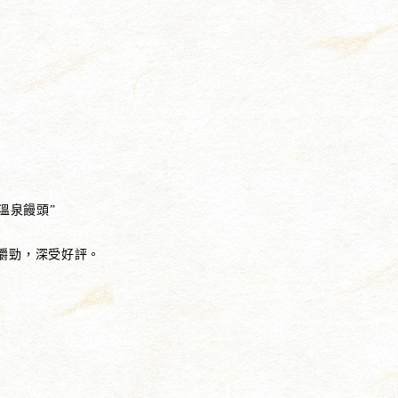
溫泉饅頭”
嚼勁，深受好評。