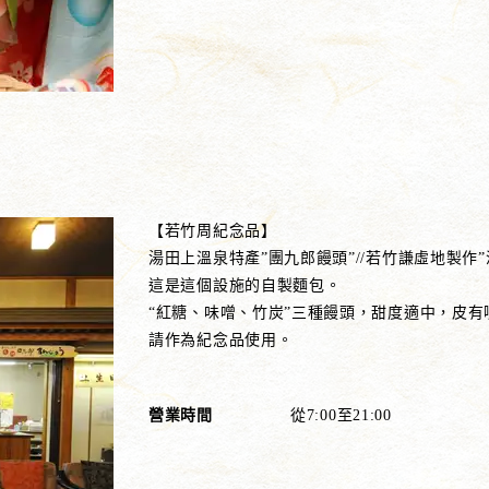
【若竹周紀念品】
湯田上溫泉特產”團九郎饅頭”//若竹謙虛地製作”
這是這個設施的自製麵包。
“紅糖、味噌、竹炭”三種饅頭，甜度適中，皮有
請作為紀念品使用。
營業時間
從7:00至21:00