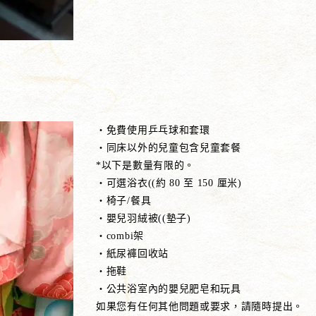
・免費使用乒乓球和套環
・同床以外的兒童包含兒童套餐
*以下是數量有限的。
・可選浴衣((約 80 至 150 厘米)
・椅子/餐具
・嬰兒羽絨被((墊子)
・combi架
・紙尿褲回收站
・拖鞋
・公共浴室內的嬰兒肥皂和玩具
如果您有任何其他問題或要求，請隨時提出。