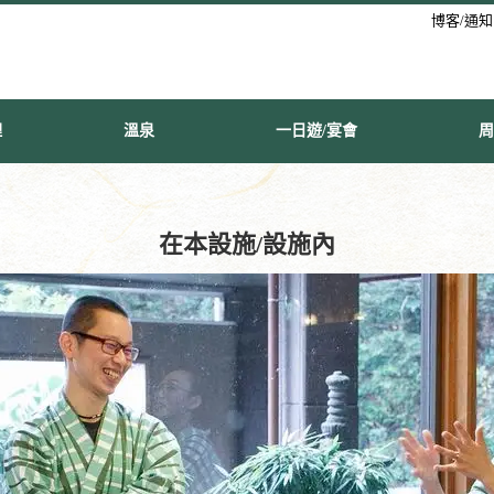
博客/通知
理
溫泉
一日遊/宴會
周
在本設施/設施內