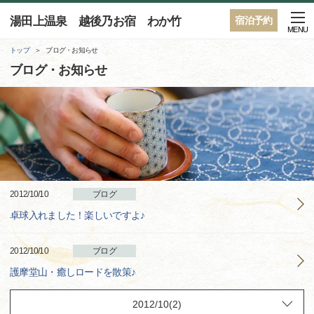
湯田上温泉 越後乃お宿 わか竹
宿泊予約
MENU
トップ
ブログ・お知らせ
ブログ・お知らせ
2012/10/10
ブログ
卓球入れました！楽しいですよ♪
2012/10/10
ブログ
護摩堂山・癒しロードを散策♪