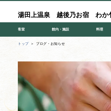
湯田上温泉 越後乃お宿 わか
客室
館内・施設
料理
トップ
ブログ・お知らせ