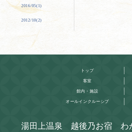
2016/05(1)
2012/10(2)
トップ
客室
館内・施設
オールインクルーシブ
湯田上温泉 越後乃お宿 わ