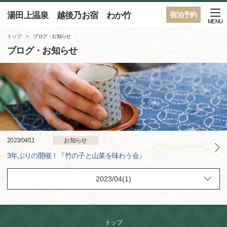
湯田上温泉 越後乃お宿 わか竹
宿泊予約
MENU
トップ
ブログ・お知らせ
ブログ・お知らせ
2023/04/11
お知らせ
3年ぶりの開催！『竹の子と山菜を味わう会』
トップ