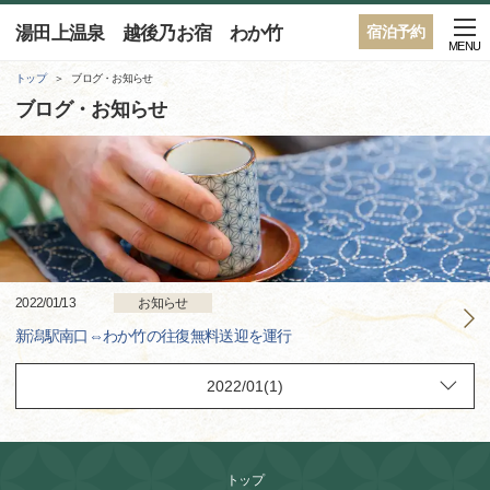
湯田上温泉 越後乃お宿 わか竹
宿泊予約
MENU
トップ
ブログ・お知らせ
ブログ・お知らせ
2022/01/13
お知らせ
新潟駅南口⇔わか竹の往復無料送迎を運行
トップ