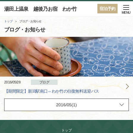
湯田上温泉 越後乃お宿 わか竹
宿泊予約
MENU
トップ
ブログ・お知らせ
ブログ・お知らせ
2016/05/28
ブログ
【期間限定】新潟駅南口⇔わか竹の往復無料送迎バス
トップ