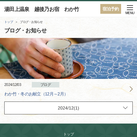
湯田上温泉 越後乃お宿 わか竹
宿泊予約
MENU
トップ
ブログ・お知らせ
ブログ・お知らせ
2024/12/03
ブログ
わか竹・冬のお献立（12月～2月）
トップ