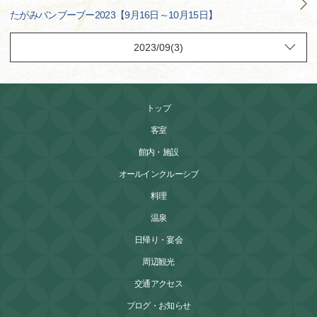
たがみバンブーブー2023【9月16日～10月15日】
トップ
客室
館内・施設
オールインクルーシブ
料理
温泉
日帰り・宴会
周辺観光
交通アクセス
ブログ・お知らせ