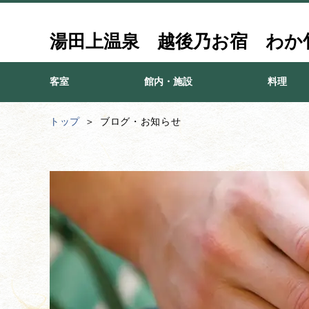
湯田上温泉 越後乃お宿 わか
客室
館内・施設
料理
トップ
ブログ・お知らせ