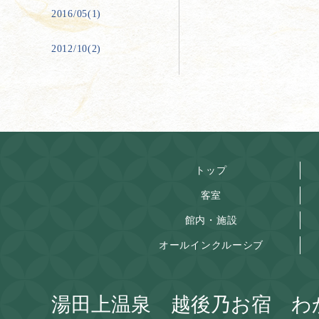
2016/05(1)
2012/10(2)
トップ
客室
館内・施設
オールインクルーシブ
湯田上温泉 越後乃お宿 わ